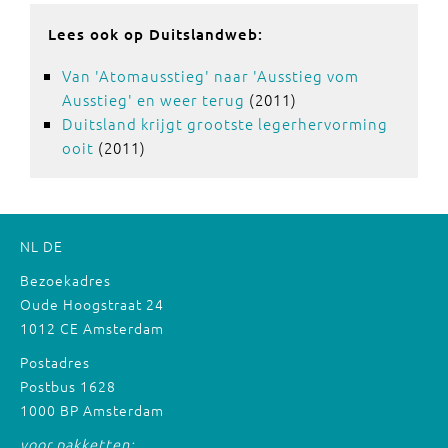
Lees ook op Duitslandweb:
Van 'Atomausstieg' naar 'Ausstieg vom
Ausstieg' en weer terug
(2011)
Duitsland krijgt grootste legerhervorming
ooit
(2011)
NL
DE
Bezoekadres
Oude Hoogstraat 24
1012 CE Amsterdam
Postadres
Postbus 1628
1000 BP Amsterdam
voor pakketten: