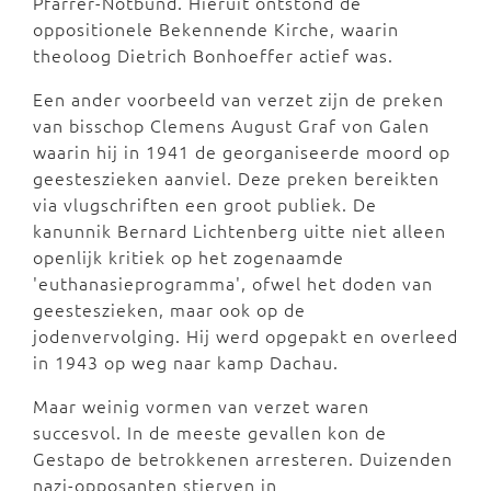
Pfarrer-Notbund. Hieruit ontstond de
oppositionele Bekennende Kirche, waarin
theoloog Dietrich Bonhoeffer actief was.
Een ander voorbeeld van verzet zijn de preken
van bisschop Clemens August Graf von Galen
waarin hij in 1941 de georganiseerde moord op
geesteszieken aanviel. Deze preken bereikten
via vlugschriften een groot publiek. De
kanunnik Bernard Lichtenberg uitte niet alleen
openlijk kritiek op het zogenaamde
'euthanasieprogramma', ofwel het doden van
geesteszieken, maar ook op de
jodenvervolging. Hij werd opgepakt en overleed
in 1943 op weg naar kamp Dachau.
Maar weinig vormen van verzet waren
succesvol. In de meeste gevallen kon de
Gestapo de betrokkenen arresteren. Duizenden
nazi-opposanten stierven in