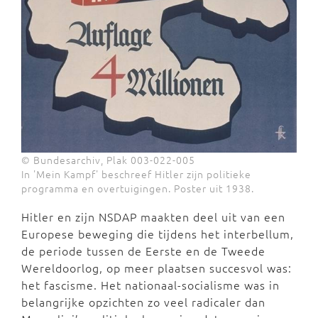
© Bundesarchiv, Plak 003-022-005
In 'Mein Kampf' beschreef Hitler zijn politieke
programma en overtuigingen. Poster uit 1938.
Hitler en zijn NSDAP maakten deel uit van een
Europese beweging die tijdens het interbellum,
de periode tussen de Eerste en de Tweede
Wereldoorlog, op meer plaatsen succesvol was:
het fascisme. Het nationaal-socialisme was in
belangrijke opzichten zo veel radicaler dan