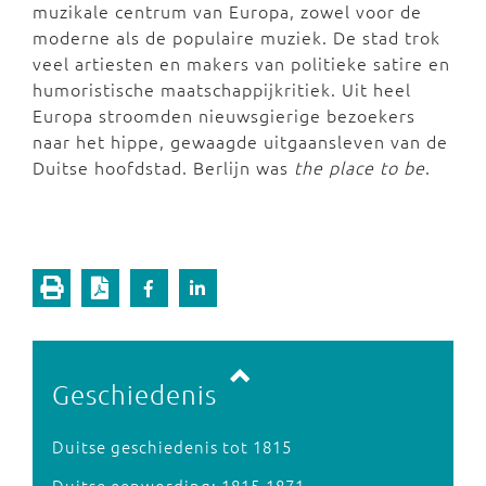
muzikale centrum van Europa, zowel voor de
moderne als de populaire muziek. De stad trok
veel artiesten en makers van politieke satire en
humoristische maatschappijkritiek. Uit heel
Europa stroomden nieuwsgierige bezoekers
naar het hippe, gewaagde uitgaansleven van de
Duitse hoofdstad. Berlijn was
the place to be
.
Vorige pagina
Volgende pagina
Geschiedenis
Duitse geschiedenis tot 1815
Duitse eenwording: 1815-1871