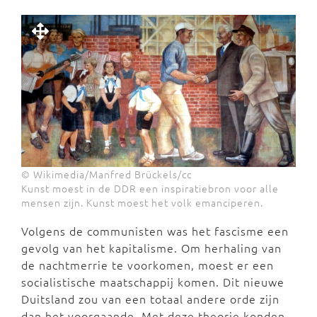
© Wikimedia/Manfred Brückels/cc
Kunst moest in de DDR een inspiratiebron voor alle
mensen zijn. Kunst moest het volk emanciperen.
Volgens de communisten was het fascisme een
gevolg van het kapitalisme. Om herhaling van
de nachtmerrie te voorkomen, moest er een
socialistische maatschappij komen. Dit nieuwe
Duitsland zou van een totaal andere orde zijn
dan het voorgaande. Met deze theorie konden