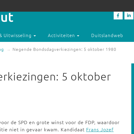
& Uitwisseling
Activiteiten
Duitslandweb
ng
Negende Bondsdagverkiezingen: 5 oktober 1980
kiezingen: 5 oktober
voor de SPD en grote winst voor de FDP, waardoor
litie niet in gevaar kwam. Kandidaat
Frans Jozef