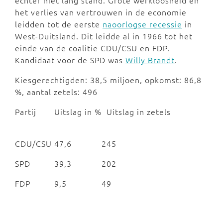
echter niet lang stand. Grote werkloosheid en
het verlies van vertrouwen in de economie
leidden tot de eerste
naoorlogse recessie
in
West-Duitsland. Dit leidde al in 1966 tot het
einde van de coalitie CDU/CSU en FDP.
Kandidaat voor de SPD was
Willy Brandt
.
Kiesgerechtigden: 38,5 miljoen, opkomst: 86,8
%, aantal zetels: 496
Partij
Uitslag in %
Uitslag in zetels
CDU/CSU
47,6
245
SPD
39,3
202
FDP
9,5
49