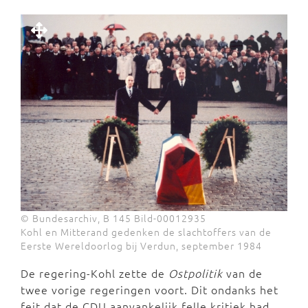
© Bundesarchiv, B 145 Bild-00012935
Kohl en Mitterand gedenken de slachtoffers van de
Eerste Wereldoorlog bij Verdun, september 1984
De regering-Kohl zette de
Ostpolitik
van de
twee vorige regeringen voort. Dit ondanks het
feit dat de CDU aanvankelijk felle kritiek had