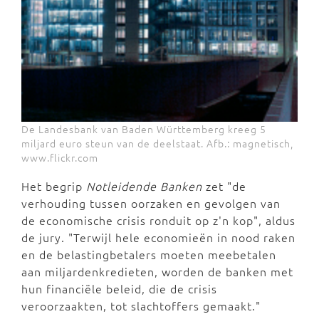
De Landesbank van Baden Württemberg kreeg 5
miljard euro steun van de deelstaat. Afb.: magnetisch,
www.flickr.com
Het begrip
Notleidende Banken
zet "de
verhouding tussen oorzaken en gevolgen van
de economische crisis ronduit op z'n kop", aldus
de jury. "Terwijl hele economieën in nood raken
en de belastingbetalers moeten meebetalen
aan miljardenkredieten, worden de banken met
hun financiële beleid, die de crisis
veroorzaakten, tot slachtoffers gemaakt."