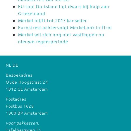
EU-top: Duitsland ligt dwars bij hulp aan
Griekenland
Merkel blijft tot 2017 kanselier
Eurostress achtervolgt Merkel ook in Tirol
Merkel wil zich nog niet vastleggen op
nieuwe regeerperiode
NL
DE
Bezoekadres
Oude Hoogstraat 24
1012 CE Amsterdam
Postadres
Postbus 1628
1000 BP Amsterdam
voor pakketten:
Tafelbergweg 51