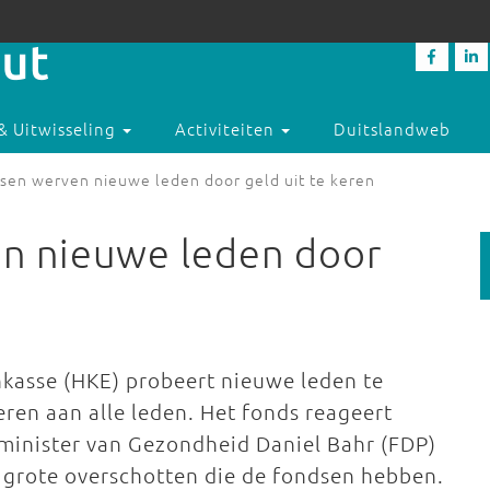
& Uitwisseling
Activiteiten
Duitslandweb
sen werven nieuwe leden door geld uit te keren
n nieuwe leden door
kasse (HKE) probeert nieuwe leden te
ren aan alle leden. Het fonds reageert
minister van Gezondheid Daniel Bahr (FDP)
e grote overschotten die de fondsen hebben.