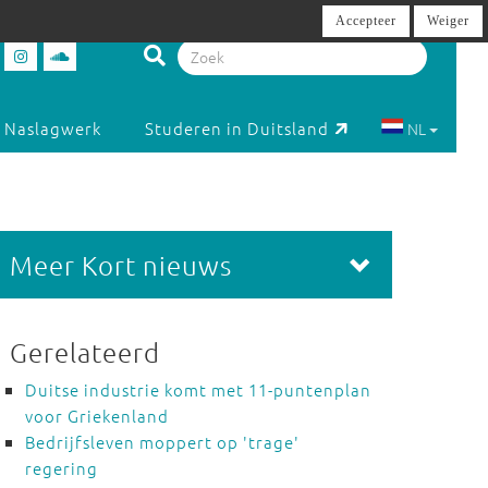
Accepteer
Weiger
Naslagwerk
Studeren in Duitsland
NL
Meer Kort nieuws
Gerelateerd
Duitse industrie komt met 11-puntenplan
voor Griekenland
Bedrijfsleven moppert op 'trage'
regering