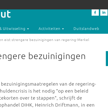
& Uitwisseling
Activiteiten
Duitslandweb
en eist strengere bezuinigingen van regering-Merkel
rengere bezuinigingen
re bezuinigingsmaatregelen van de regering-
uldencrisis is het nodig "op een beleid
ekorten over te stappen", schrijft de
ophandel DIHK, Heinrich Driftmann, in een