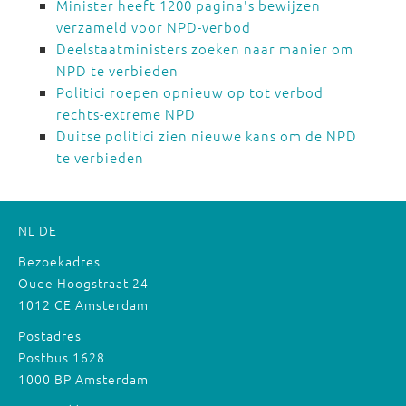
Minister heeft 1200 pagina's bewijzen
verzameld voor NPD-verbod
Deelstaatministers zoeken naar manier om
NPD te verbieden
Politici roepen opnieuw op tot verbod
rechts-extreme NPD
Duitse politici zien nieuwe kans om de NPD
te verbieden
NL
DE
Bezoekadres
Oude Hoogstraat 24
1012 CE Amsterdam
Postadres
Postbus 1628
1000 BP Amsterdam