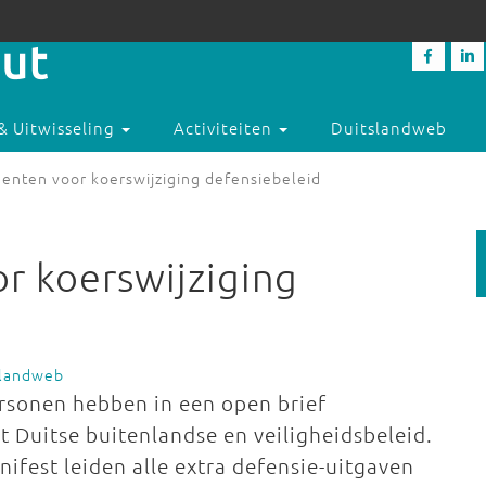
& Uitwisseling
Activiteiten
Duitslandweb
enten voor koerswijziging defensiebeleid
r koerswijziging
slandweb
rsonen hebben in een open brief
t Duitse buitenlandse en veiligheidsbeleid.
ifest leiden alle extra defensie-uitgaven