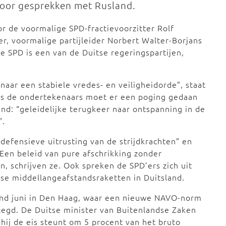
 voor gesprekken met Rusland.
r de voormalige SPD-fractievoorzitter Rolf
r, voormalige partijleider Norbert Walter-Borjans
e SPD is een van de Duitse regeringspartijen,
naar een stabiele vredes- en veiligheidorde”, staat
ns de ondertekenaars moet er een poging gedaan
d: “geleidelijke terugkeer naar ontspanning in de
d”.
defensieve uitrusting van de strijdkrachten” en
Een beleid van pure afschrikking zonder
, schrijven ze. Ook spreken de SPD’ers zich uit
se middellangeafstandsraketten in Duitsland.
ind juni in Den Haag, waar een nieuwe NAVO-norm
egd. De Duitse minister van Buitenlandse Zaken
ij de eis steunt om 5 procent van het bruto