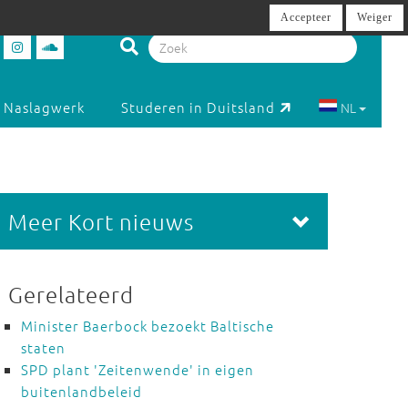
Accepteer
Weiger
Naslagwerk
Studeren in Duitsland
NL
Meer Kort nieuws
Gerelateerd
Minister Baerbock bezoekt Baltische
staten
SPD plant 'Zeitenwende' in eigen
buitenlandbeleid