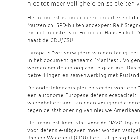
niet tot meer veiligheid en ze pleiten
Het manifest is onder meer ondertekend doo
Mützenich, SPD-buitenlandexpert Ralf Stegne
en oud-minister van Financiën Hans Eichel. D
naast de CDU/CSU.
Europa is “ver verwijderd van een terugkeer 
in het document genaamd ‘Manifest’. Volge
worden om de dialoog aan te gaan met Ruslan
betrekkingen en samenwerking met Ruslan
De ondertekenaars pleiten verder voor een “
een autonome Europese defensiecapaciteit. 
wapenbeheersing kan geen veiligheid creëren
tegen de stationering van nieuwe Amerikaan
Het manifest komt vlak voor de NAVO-top e
voor defensie-uitgaven moet worden vastgel
Johann Wadephul (CDU) heeft al gezegd dat h