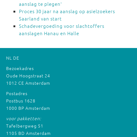
aanslag te plegen'
Proces 30 jaar na aanslag op asielzoekers
Saarland van start
Schadevergoeding voor slachtoffers
aanslagen Hanau en Halle
NL
DE
Bezoekadres
Oude Hoogstraat 24
1012 CE Amsterdam
Postadres
Postbus 1628
1000 BP Amsterdam
voor pakketten:
Tafelbergweg 51
1105 BD Amsterdam