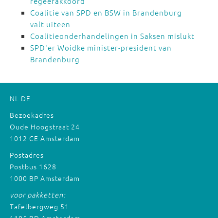
regeerakkoord
Coalitie van SPD en BSW in Brandenburg
valt uiteen
Coalitieonderhandelingen in Saksen mislukt
SPD'er Woidke minister-president van
Brandenburg
NL
DE
Bezoekadres
Oude Hoogstraat 24
1012 CE Amsterdam
Postadres
Postbus 1628
1000 BP Amsterdam
voor pakketten:
Tafelbergweg 51