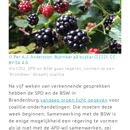
©
Per A.J. Andersson
,
Björnbär på buskar (2222)
,
CC
BY-SA 4.0
Als CDU, SPD en BSW gaan regeren, vormen ze een
'Brombeer' (braam) coalitie
Na vijf weken van verkennende gesprekken
hebben de SPD en de BSW in
Brandenburg
vandaag groen licht gegeven
voor
coalitie-onderhandelingen. Die moeten deze
week beginnen. Samenwerking met de BSW is
de enige mogelijkheid een regering te vormen
als je niet met de AfD wil samenwerken, zei