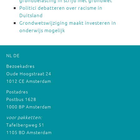
grondbelasting in strijd met grondwet
Politici debatteren over racisme in
Duitsland
Grondwetswijziging maakt investeren in
onderwijs mogelijk
NL
DE
Bezoekadres
Oude Hoogstraat 24
1012 CE Amsterdam
Postadres
Postbus 1628
1000 BP Amsterdam
voor pakketten:
Tafelbergweg 51
1105 BD Amsterdam