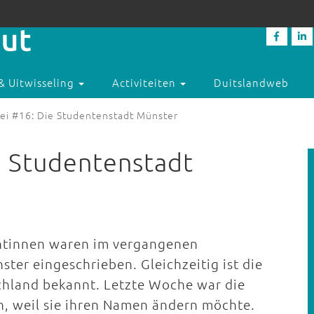
& Uitwisseling
Activiteiten
Duitslandweb
ei #16: Die Studentenstadt Münster
e Studentenstadt
ntinnen waren im vergangenen
ter eingeschrieben. Gleichzeitig ist die
chland bekannt. Letzte Woche war die
n, weil sie ihren Namen ändern möchte.