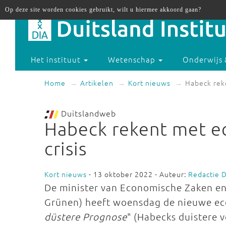
Op deze site worden cookies gebruikt, wilt u hiermee akkoord gaan?
Het instituut
Wetenschap
Onderwijs 
Home
Artikelen
Kort nieuws
Habeck reke
Duitslandweb
Habeck rekent met e
crisis
Kort nieuws
- 13 oktober 2022 - Auteur:
Redactie 
De minister van Economische Zaken e
Grünen) heeft woensdag de nieuwe ec
düstere Prognose
" (Habecks duistere 