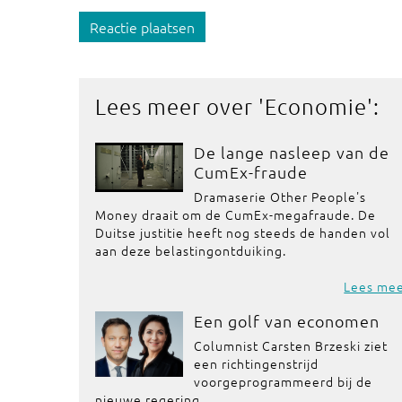
Reactie plaatsen
Lees meer over '
Economie
':
De lange nasleep van de
CumEx-fraude
Dramaserie Other People's
Money draait om de CumEx-megafraude. De
Duitse justitie heeft nog steeds de handen vol
aan deze belastingontduiking.
Lees me
Een golf van economen
Columnist Carsten Brzeski ziet
een richtingenstrijd
voorgeprogrammeerd bij de
nieuwe regering.