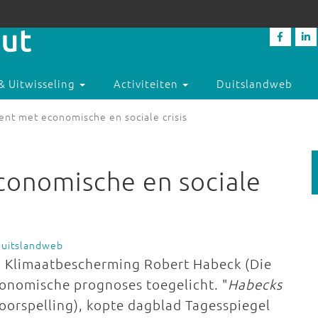
& Uitwisseling
Activiteiten
Duitslandweb
nt met economische en sociale crisis
conomische en sociale
Duitslandweb
n Klimaatbescherming Robert Habeck (Die
onomische prognoses toegelicht. "
Habecks
voorspelling), kopte dagblad Tagesspiegel