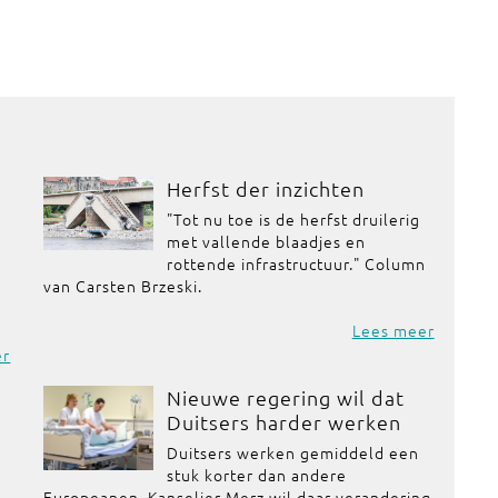
Herfst der inzichten
"Tot nu toe is de herfst druilerig
met vallende blaadjes en
rottende infrastructuur." Column
van Carsten Brzeski.
Lees meer
er
Nieuwe regering wil dat
Duitsers harder werken
Duitsers werken gemiddeld een
stuk korter dan andere
Europeanen. Kanselier Merz wil daar verandering