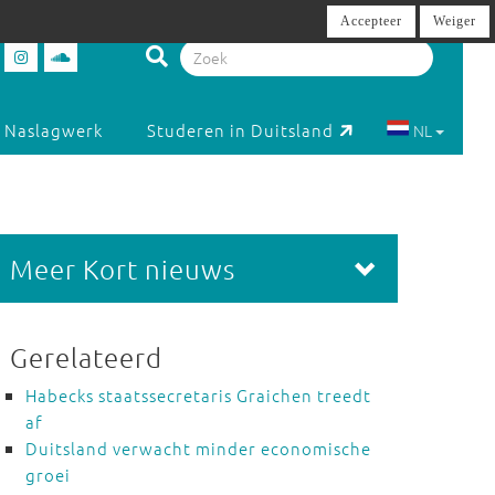
Accepteer
Weiger
Naslagwerk
Studeren in Duitsland
NL
Meer Kort nieuws
Gerelateerd
Habecks staatssecretaris Graichen treedt
af
Duitsland verwacht minder economische
groei