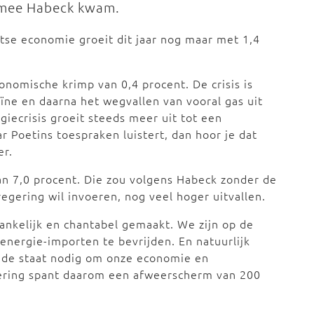
rmee Habeck kwam.
uitse economie groeit dit jaar nog maar met 1,4
onomische krimp van 0,4 procent. De crisis is
ïne en daarna het wegvallen van vooral gas uit
iecrisis groeit steeds meer uit tot een
ar Poetins toespraken luistert, dan hoor je dat
er.
van 7,0 procent. Die zou volgens Habeck zonder de
 regering wil invoeren, nog veel hoger uitvallen.
ankelijk en chantabel gemaakt. We zijn op de
energie-importen te bevrijden. En natuurlijk
n de staat nodig om onze economie en
gering spant daarom een afweerscherm van 200