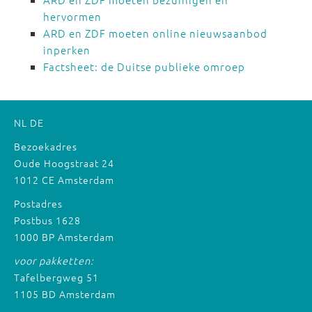
hervormen
ARD en ZDF moeten online nieuwsaanbod
inperken
Factsheet: de Duitse publieke omroep
NL
DE
Bezoekadres
Oude Hoogstraat 24
1012 CE Amsterdam
Postadres
Postbus 1628
1000 BP Amsterdam
voor pakketten:
Tafelbergweg 51
1105 BD Amsterdam