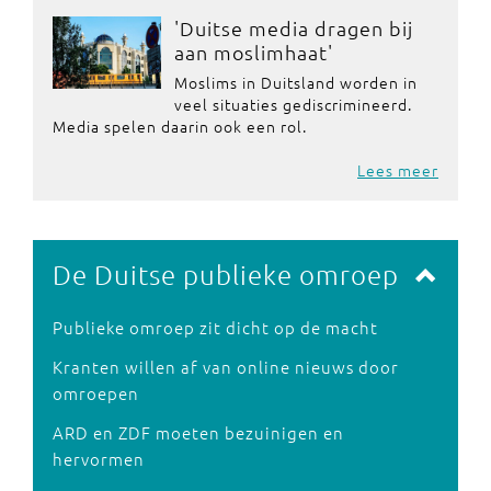
'Duitse media dragen bij
aan moslimhaat'
Moslims in Duitsland worden in
veel situaties gediscrimineerd.
Media spelen daarin ook een rol.
Lees meer
De Duitse publieke omroep
Publieke omroep zit dicht op de macht
Kranten willen af van online nieuws door
omroepen
ARD en ZDF moeten bezuinigen en
hervormen