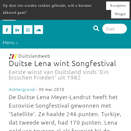
Op deze site worden cookies gebruikt, wilt u hiermee
Accepteer
akkoord gaan?
Weiger
Menu ↓
Duitslandweb
Duitse Lena wint Songfestival
Eerste winst van Duitsland sinds 'Ein
bisschen Frieden' uit 1982
Achtergrond
- 30 mei 2010
De Duitse Lena Meyer-Landrut heeft het
Eurovisie Songfestival gewonnen met
'Satellite'. Ze haalde 246 punten. Turkije,
dat tweede werd, had 170 punten. Lena
gold van tevoren al als favoriet bij de