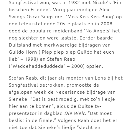
Songfestival won, was in 1982 met Nicole’s ‘Ein
bisschen Frieden’. Vorig jaar eindigde Alex
Swings Oscar Sings met 'Miss Kiss Kiss Bang' op
een teleurstellende 20ste plaats en in 2008
deed de populaire meidenband ‘No Angels’ het
nog slechter en werd laatste. Eerder baarde
Duitsland met merkwaardige bijdragen van
Guildo Horn (‘Piep piep piep Guildo hat euch
lieb’ – 1998) en Stefan Raab
(“Waddehaddeduddeda” – 2000) opzien.
Stefan Raab, dit jaar als mentor van Lena bij het
Songfestival betrokken, promootte de
afgelopen week de Nederlandse bijdrage van
Sieneke. “Dat is best moedig, met zo’n liedje
hier aan te komen”, aldus de Duitse tv-
presentator in dagblad
Die Welt
. “Dat moet
beslist in de finale.” Volgens Raab doet het er
niet toe dat Sieneke’s liedje “slecht en