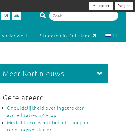
Accepteer
Weiger
Naslagwerk
Studeren in Duitsland
NL
Meer Kort nieuws
Gerelateerd
Onduidelijkheid over ingetrokken
accreditaties G20-top
Merkel bekritiseert beleid Trump in
regeringsverklaring