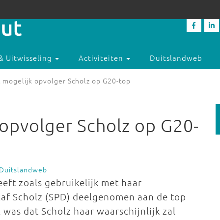
& Uitwisseling
Activiteiten
Duitslandweb
 mogelijk opvolger Scholz op G20-top
opvolger Scholz op G20-
 Duitslandweb
eft zoals gebruikelijk met haar
laf Scholz (SPD) deelgenomen aan de top
was dat Scholz haar waarschijnlijk zal