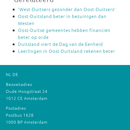
'West-Duitsers gezonder dan Oost-Duitsers'
Oost-Duitsland beter in bezuinigen dan
Westen
Oost-Duitse gemeentes hebben financiën
beter op orde
Duitsland viert de Dag van de Eenheid
Leerlingen in Oost-Duitsland rekenen beter
NL
DE
Bezoekadres
Oude Hoogstraat 24
1012 CE Amsterdam
Postadres
Postbus 1628
1000 BP Amsterdam