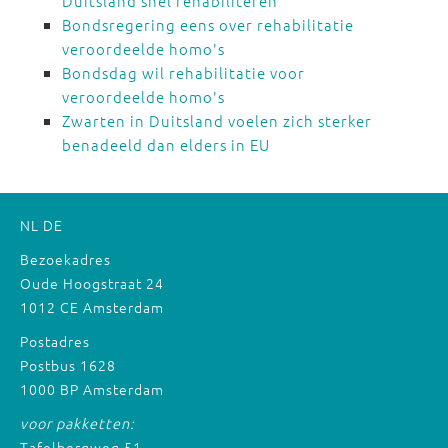
Duitsland snel rehabiliteren
Bondsregering eens over rehabilitatie
veroordeelde homo's
Bondsdag wil rehabilitatie voor
veroordeelde homo's
Zwarten in Duitsland voelen zich sterker
benadeeld dan elders in EU
NL
DE
Bezoekadres
Oude Hoogstraat 24
1012 CE Amsterdam
Postadres
Postbus 1628
1000 BP Amsterdam
voor pakketten:
Tafelbergweg 51