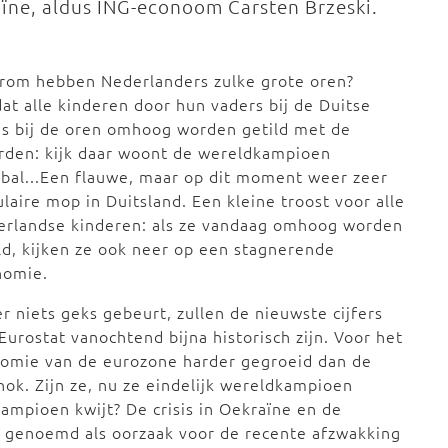
raïne, aldus ING-econoom Carsten Brzeski.
rom hebben Nederlanders zulke grote oren?
t alle kinderen door hun vaders bij de Duitse
s bij de oren omhoog worden getild met de
rden: kijk daar woont de wereldkampioen
bal...Een flauwe, maar op dit moment weer zeer
laire mop in Duitsland. Een kleine troost voor alle
erlandse kinderen: als ze vandaag omhoog worden
ld, kijken ze ook neer op een stagnerende
nomie.
er niets geks gebeurt, zullen de nieuwste cijfers
Eurostat vanochtend bijna historisch zijn. Voor het
conomie van de eurozone harder gegroeid dan de
chok. Zijn ze, nu ze eindelijk wereldkampioen
kampioen kwijt? De crisis in Oekraïne en de
 genoemd als oorzaak voor de recente afzwakking