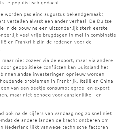
s te populistisch gedacht.
ie worden pas eind augustus bekendgemaakt,
rs vertellen alvast een ander verhaal. De Duitse
tie in de bouw na een uitzonderlijk sterk eerste
nderlijk veel vrije brugdagen in mei in combinatie
ië en Frankrijk zijn de redenen voor de
.
, maar niet zozeer via de export, maar via andere
door geopolitieke conflicten kan Duitsland het
 binnenlandse investeringen opnieuw worden
houdende problemen in Frankrijk, Italië en China
anden van een beetje consumptiegroei en export
en, maar niet genoeg voor aanzienlijke - en
d ook na de cijfers van vandaag nog zo snel niet
r omdat de andere landen de kracht ontberen om
in Nederland lijkt vanwege technische factoren