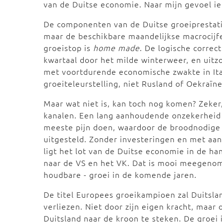
van de Duitse economie. Naar mijn gevoel iet
De componenten van de Duitse groeiprestat
maar de beschikbare maandelijkse macrocijfe
groeistop is
home made
. De logische correc
kwartaal door het milde winterweer, en uitzo
met voortdurende economische zwakte in Ital
groeiteleurstelling, niet Rusland of Oekraïne
Maar wat niet is, kan toch nog komen? Zeker
kanalen. Een lang aanhoudende onzekerheid 
meeste pijn doen, waardoor de broodnodige
uitgesteld. Zonder investeringen en met aan
ligt het lot van de Duitse economie in de h
naar de VS en het VK. Dat is mooi meegenom
houdbare - groei in de komende jaren.
De titel Europees groeikampioen zal Duitslan
verliezen. Niet door zijn eigen kracht, maa
Duitsland naar de kroon te steken. De groei 