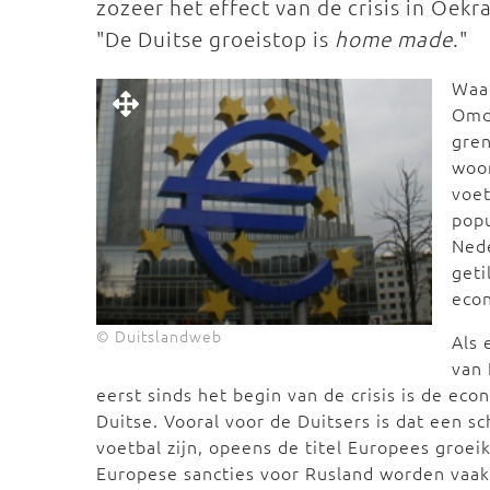
zozeer het effect van de crisis in Oek
"De Duitse groeistop is
home made
."
Waa
Omda
gren
woo
voet
popu
Ned
geti
eco
© Duitslandweb
Als 
van 
eerst sinds het begin van de crisis is de e
Duitse. Vooral voor de Duitsers is dat een s
voetbal zijn, opeens de titel Europees groei
Europese sancties voor Rusland worden vaak