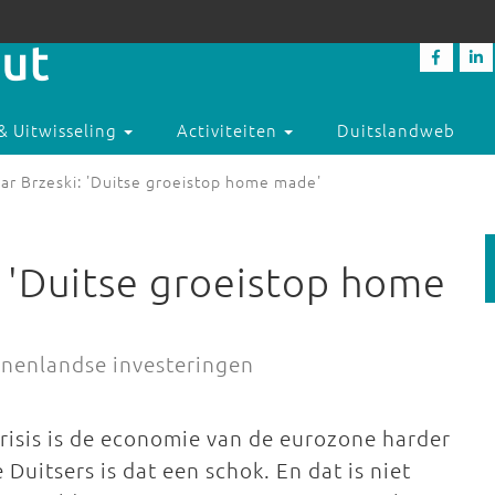
& Uitwisseling
Activiteiten
Duitslandweb
r Brzeski: 'Duitse groeistop home made'
 'Duitse groeistop home
nnenlandse investeringen
crisis is de economie van de eurozone harder
Duitsers is dat een schok. En dat is niet