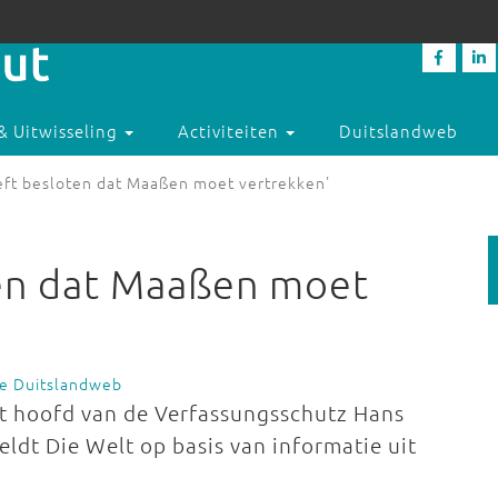
& Uitwisseling
Activiteiten
Duitslandweb
eft besloten dat Maaßen moet vertrekken'
ten dat Maaßen moet
ie Duitslandweb
et hoofd van de Verfassungsschutz Hans
dt Die Welt op basis van informatie uit