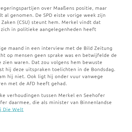
regeringspartijen over Maaßens positie, maar
lt al genomen. De SPD eiste vorige week zijn
 Zaken (CSU) steunt hem. Merkel vindt dat
 zich in politieke aangelegenheden heeft
ige maand in een interview met de Bild Zeitung
acht op mensen geen sprake was en betwijfelde de
te zien waren. Dat zou volgens hem bewuste
t hij deze uitspraken toelichten in de Bondsdag.
am hij niet. Ook ligt hij onder vuur vanwege
aren met de AfD heeft gehad.
ijke verhoudingen tussen Merkel en Seehofer
ofer daarmee, die als minister van Binnenlandse
j Die Welt