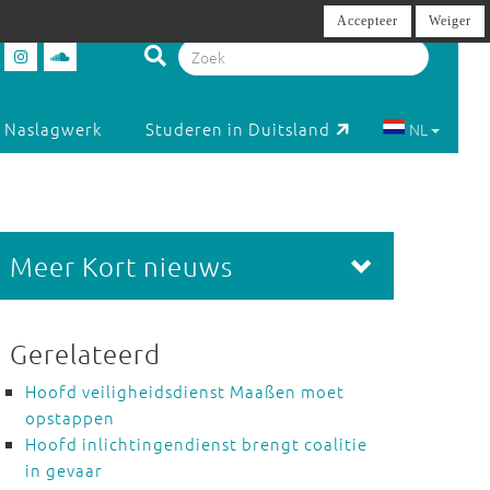
Accepteer
Weiger
Naslagwerk
Studeren in Duitsland
NL
Meer Kort nieuws
Gerelateerd
Hoofd veiligheidsdienst Maaßen moet
opstappen
Hoofd inlichtingendienst brengt coalitie
in gevaar