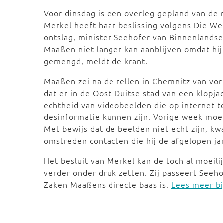
Voor dinsdag is een overleg gepland van de 
Merkel heeft haar beslissing volgens Die We
ontslag, minister Seehofer van Binnenlandse
Maaßen niet langer kan aanblijven omdat hij
gemengd, meldt de krant.
Maaßen zei na de rellen in Chemnitz van vor
dat er in de Oost-Duitse stad van een klopj
echtheid van videobeelden die op internet 
desinformatie kunnen zijn. Vorige week moes
Met bewijs dat de beelden niet echt zijn, kw
omstreden contacten die hij de afgelopen j
Het besluit van Merkel kan de toch al moeil
verder onder druk zetten. Zij passeert Seeh
Zaken Maaßens directe baas is.
Lees meer bi