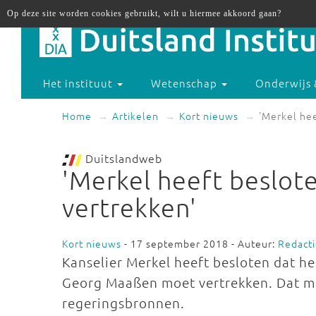
Op deze site worden cookies gebruikt, wilt u hiermee akkoord gaan?
Het instituut
Wetenschap
Onderwijs 
Home
Artikelen
Kort nieuws
'Merkel he
Duitslandweb
'Merkel heeft beslo
vertrekken'
Kort nieuws
- 17 september 2018 - Auteur:
Redact
Kanselier Merkel heeft besloten dat h
Georg Maaßen moet vertrekken. Dat mel
regeringsbronnen.