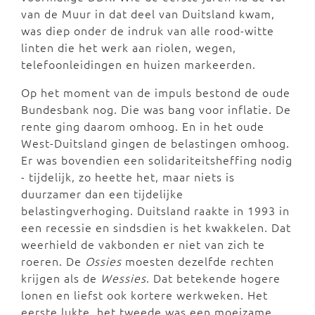
van de Muur in dat deel van Duitsland kwam,
was diep onder de indruk van alle rood-witte
linten die het werk aan riolen, wegen,
telefoonleidingen en huizen markeerden.
Op het moment van de impuls bestond de oude
Bundesbank nog. Die was bang voor inflatie. De
rente ging daarom omhoog. En in het oude
West-Duitsland gingen de belastingen omhoog.
Er was bovendien een solidariteitsheffing nodig
- tijdelijk, zo heette het, maar niets is
duurzamer dan een tijdelijke
belastingverhoging. Duitsland raakte in 1993 in
een recessie en sindsdien is het kwakkelen. Dat
weerhield de vakbonden er niet van zich te
roeren. De
Ossies
moesten dezelfde rechten
krijgen als de
Wessies
. Dat betekende hogere
lonen en liefst ook kortere werkweken. Het
eerste lukte, het tweede was een moeizame