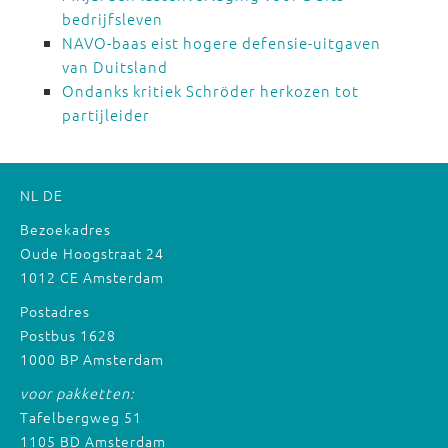
bedrijfsleven
NAVO-baas eist hogere defensie-uitgaven
van Duitsland
Ondanks kritiek Schröder herkozen tot
partijleider
NL
DE
Bezoekadres
Oude Hoogstraat 24
1012 CE Amsterdam
Postadres
Postbus 1628
1000 BP Amsterdam
voor pakketten:
Tafelbergweg 51
1105 BD Amsterdam