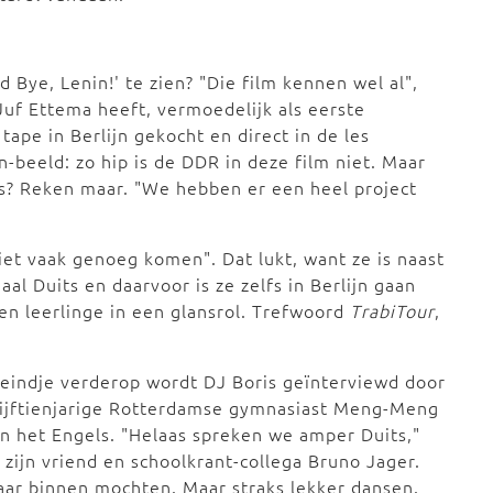
 Bye, Lenin!' te zien? "Die film kennen wel al",
Juf Ettema heeft, vermoedelijk als eerste
ape in Berlijn gekocht en direct in de les
n-beeld: zo hip is de DDR in deze film niet. Maar
s? Reken maar. "We hebben er een heel project
 niet vaak genoeg komen". Dat lukt, want ze is naast
aal Duits en daarvoor is ze zelfs in Berlijn gaan
en leerlinge in een glansrol. Trefwoord
TrabiTour
,
eindje verderop wordt DJ Boris geïnterviewd door
vijftienjarige Rotterdamse gymnasiast Meng-Meng
 in het Engels. "Helaas spreken we amper Duits,"
 zijn vriend en schoolkrant-collega Bruno Jager.
naar binnen mochten. Maar straks lekker dansen.