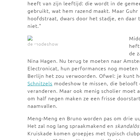
heeft van zijn leeftijd: die wordt in de ge
gebruikt, wat hem razend maakt. Maar Guhr is
hoofdstraat, dwars door het stadje, en daar t
niet."
Midd
de modeshow
heft
de z
Nina Hagen. Nu terug te moeten naar Amster
Electronicat, hun performances nog moeten 
Berlijn het zou verwoorden. Ofwel: je kunt 
Schnitzels
modeshow te missen, die belooft d
veranderen. Maar ook menig scholier moet 
om half negen maken ze een frisse doorstart
naamvallen.
Meng-Meng en Bruno worden pas om drie uu
Het zal nog lang spraakmakend en
skandalös
Kruiskade komen groepjes met typisch clubpu