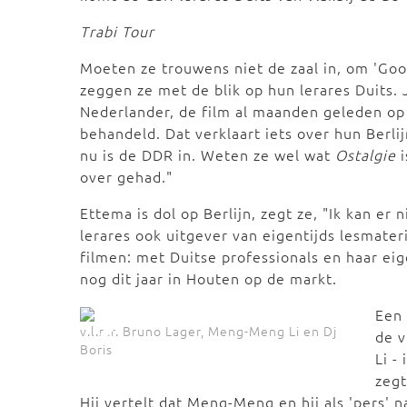
Trabi Tour
Moeten ze trouwens niet de zaal in, om 'Good
zeggen ze met de blik op hun lerares Duits. 
Nederlander, de film al maanden geleden op t
behandeld. Dat verklaart iets over hun Berlij
nu is de DDR in. Weten ze wel wat
Ostalgie
i
over gehad."
Ettema is dol op Berlijn, zegt ze, "Ik kan er
lerares ook uitgever van eigentijds lesmateri
filmen: met Duitse professionals en haar eig
nog dit jaar in Houten op de markt.
Een 
v.l.n.r. Bruno Lager, Meng-Meng Li en Dj
de 
Boris
Li -
zegt
Hij vertelt dat Meng-Meng en hij als 'pers' 