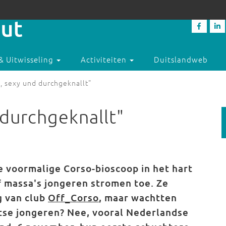
& Uitwisseling
Activiteiten
Duitslandweb
, sexy und durchgeknallt"
 durchgeknallt"
 voormalige Corso-bioscoop in het hart
 massa's jongeren stromen toe. Ze
g van club
Off_Corso
, maar wachtten
uitse jongeren? Nee, vooral Nederlandse