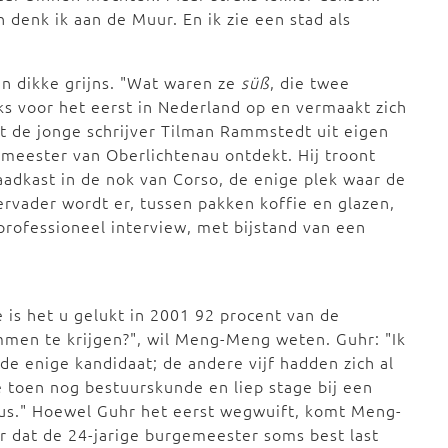
 denk ik aan de Muur. En ik zie een stad als
en dikke grijns. "Wat waren ze
süß
, die twee
ks voor het eerst in Nederland op en vermaakt zich
st de jonge schrijver Tilman Rammstedt uit eigen
eester van Oberlichtenau ontdekt. Hij troont
adkast in de nok van Corso, de enige plek waar de
ervader wordt er, tussen pakken koffie en glazen,
professioneel interview, met bijstand van een
 is het u gelukt in 2001 92 procent van de
men te krijgen?", wil Meng-Meng weten. Guhr: "Ik
de enige kandidaat; de andere vijf hadden zich al
e toen nog bestuurskunde en liep stage bij een
eus." Hoewel Guhr het eerst wegwuift, komt Meng-
 dat de 24-jarige burgemeester soms best last