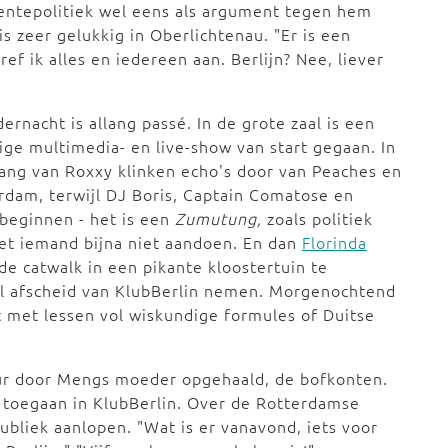
meentepolitiek wel eens als argument tegen hem
 zeer gelukkig in Oberlichtenau. "Er is een
ref ik alles en iedereen aan. Berlijn? Nee, liever
ernacht is allang passé. In de grote zaal is een
ige multimedia- en live-show van start gegaan. In
ang van Roxxy klinken echo's door van Peaches en
dam, terwijl DJ Boris, Captain Comatose en
beginnen - het is een
Zumutung,
zoals politiek
het iemand bijna niet aandoen. En dan
Florinda
e catwalk in een pikante kloostertuin te
al afscheid van KlubBerlin nemen. Morgenochtend
 met lessen vol wiskundige formules of Duitse
r door Mengs moeder opgehaald, de bofkonten.
toegaan in KlubBerlin. Over de Rotterdamse
bliek aanlopen. "Wat is er vanavond, iets voor