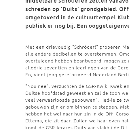
middelbare scholieren zetten vanavo
schreden op 'Duits' grondgebied. Off
omgetoverd in de cultuurtempel Klub
publiek er nog bij. Een ooggetuigen
Met een drievoudig "Schröder!" proberen Mat
alle andere decibellen te overstemmen. Omd
overtuigend hebben beantwoord, mogen ze m
alledrie zeventien en leerlingen van de G
En, vindt jong gereformeerd Nederland Berl
"Nou nee", verzuchten de GSR-Kwik, Kwek en 
Duitse hoofdstad geweest en zal de toon wel
veel verwaarloosde gebouwen". Had-ie ze twi
gebouwen zijn er om binnen te stappen, Matt
hebben het wel naar hun zin in de Off_Corso
Ettema, die zit daar. Zullen we haar even ha
komt de GSR-lerares Duits van vlakbij de DJ-