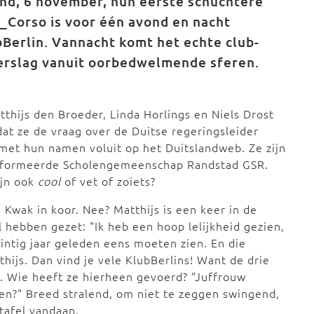
nd, 6 november, hun eerste schuchtere
_Corso is voor één avond en nacht
Berlin. Vannacht komt het echte club-
verslag vanuit oorbedwelmende sferen.
thijs den Broeder, Linda Horlings en Niels Drost
at ze de vraag over de Duitse regeringsleider
et hun namen voluit op het Duitslandweb. Ze zijn
ereformeerde Scholengemeenschap Randstad GSR.
ijn ook
cool
of vet of zoiets?
Kwak in koor. Nee? Matthijs is een keer in de
 hebben gezet: "Ik heb een hoop lelijkheid gezien,
ntig jaar geleden eens moeten zien. En die
hijs. Dan vind je vele KlubBerlins! Want de drie
. Wie heeft ze hierheen gevoerd? "Juffrouw
len?" Breed stralend, om niet te zeggen swingend,
tafel vandaan.