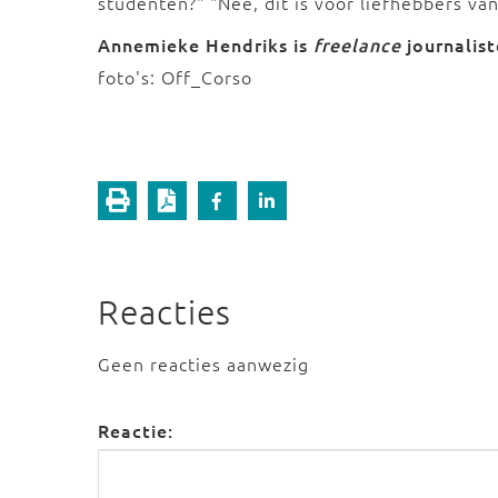
studenten?" "Nee, dit is voor liefhebbers van 
Annemieke Hendriks is
freelance
journalist
foto's: Off_Corso
Reacties
Geen reacties aanwezig
Reactie: