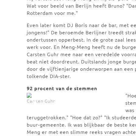
Wat voor beeld van Berlijn heeft Bruno? "Dan
Rotterdam voor me."
Even later komt DJ Boris naar de bar, met e
jongens!" De beroemde Berlijner treedt stra
ondertussen opperbest. In de grote zaal lee
werk voor. En Meng-Meng heeft nu de burgem
Carsten Guhr mee naar een veredelde voorra
beat niet doordreunt. Duitslands jonge burg
door de vijftienjarige onderworpen aan een 
tolkende DIA-ster.
92 procent van de stemmen
"Hoe
Carsten Guhr
stem
was 
teruggetrokken." "Hoe dat zo?" "Ik studeerd
buur-gemeente. Ik was blijkbaar de beste k
Meng er met een slimme reeks vragen achter