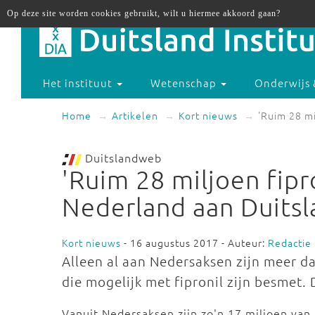
Op deze site worden cookies gebruikt, wilt u hiermee akkoord gaan?
Het instituut
Wetenschap
Onderwijs 
Home
Artikelen
Kort nieuws
'Ruim 28 mi
Duitslandweb
'Ruim 28 miljoen fipro
Nederland aan Duitsl
Kort nieuws
- 16 augustus 2017 - Auteur:
Redactie
Alleen al aan Nedersaksen zijn meer d
die mogelijk met fipronil zijn besmet.
Vanuit Nedersaksen zijn zo'n 17 miljoen van 