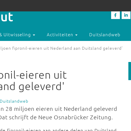
& Uitwisseling
Activiteiten
Duitslandweb
ljoen fipronil-eieren uit Nederland aan Duitsland geleverd'
nil-eieren uit
and geleverd'
 Duitslandweb
an 28 miljoen eieren uit Nederland geleverd
 Dat schrijft de Neue Osnabrücker Zeitung.
de fipronil-eieren aan andere delen van Duitsland