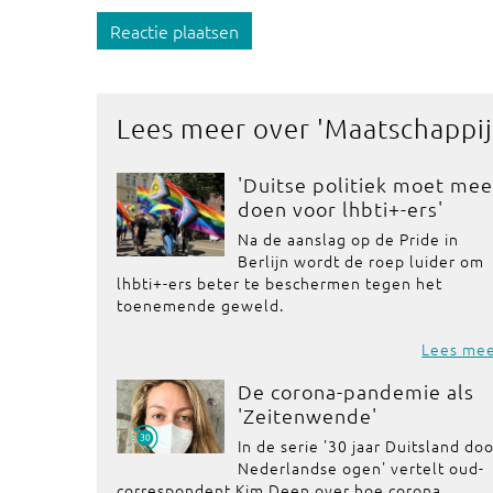
Reactie plaatsen
Lees meer over '
Maatschappij
'Duitse politiek moet mee
doen voor lhbti+-ers'
Na de aanslag op de Pride in
Berlijn wordt de roep luider om
lhbti+-ers beter te beschermen tegen het
toenemende geweld.
Lees me
De corona-pandemie als
'Zeitenwende'
In de serie '30 jaar Duitsland do
Nederlandse ogen' vertelt oud-
correspondent Kim Deen over hoe corona