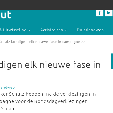
& Uitwisseling
Activiteiten
Duitslandweb
Schulz kondigen elk nieuwe fase in campagne aan
digen elk nieuwe fase in
slandweb
kker Schulz hebben, na de verkiezingen in
mpagne voor de Bondsdagverkiezingen
's gaat.