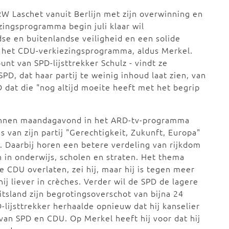
RW Laschet vanuit Berlijn met zijn overwinning en
ingsprogramma begin juli klaar wil
se en buitenlandse veiligheid en een solide
 het CDU-verkiezingsprogramma, aldus Merkel.
unt van SPD-lijsttrekker Schulz - vindt ze
PD, dat haar partij te weinig inhoud laat zien, van
 dat die "nog altijd moeite heeft met het begrip
lannen maandagavond in het ARD-tv-programma
van zijn partij "Gerechtigkeit, Zukunft, Europa"
). Daarbij horen een betere verdeling van rijkdom
n in onderwijs, scholen en straten. Het thema
e CDU overlaten, zei hij, maar hij is tegen meer
ij liever in crèches. Verder wil de SPD de lagere
sland zijn begrotingsoverschot van bijna 24
-lijsttrekker herhaalde opnieuw dat hij kanselier
 van SPD en CDU. Op Merkel heeft hij voor dat hij