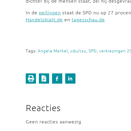
dichter bij de mensen staat, zei hij desgevra
In de
peilingen
staat de SPD nu op 27 proce
Handelsblatt.de
en
tagesschau.de
Tags:
Angela Merkel
,
cdu/csu
,
SPD
,
verkiezingen 2
Reacties
Geen reacties aanwezig