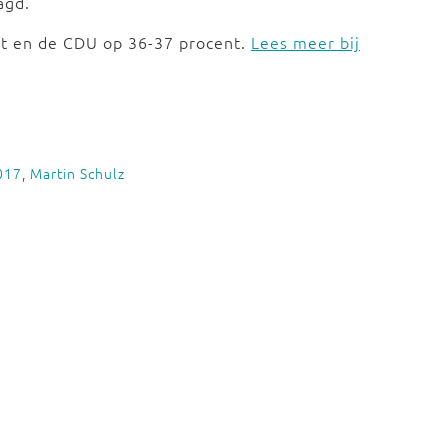
agd.
nt en de CDU op 36-37 procent.
Lees meer bij
017
,
Martin Schulz