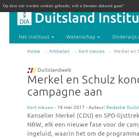
Op deze site worden cookies gebruikt, wilt u hiermee akkoord gaan?
Het instituut
Wetenschap
Onderwijs 
Home
Artikelen
Kort nieuws
Merkel en 
Duitslandweb
Merkel en Schulz kon
campagne aan
Kort nieuws
- 16 mei 2017 - Auteur:
Redactie Duit
Kanselier Merkel (CDU) en SPD-lijsttre
NRW, elk een nieuwe fase voor de ca
ingeluid, waarin het om de programma