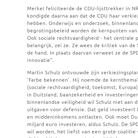
Merkel feliciteerde de CDU-lijsttrekker in N
kondigde daarna aan dat de CDU haar verkiez
hebben.
Onderwijs en onderzoek, binnenland
begrotingsbeleid worden de kernpunten van
Ook sociale rechtvaardigheid - het centrale p
belangrijk, zei ze.
Ze wees de kritiek van de S
de hand. In plaats daarvan verweet ze de SPD
innovatie".
Martin Schulz ontvouwde zijn verkiezingsp
'Farbe bekennen'. Hij noemde de kernthema's 
(sociale rechtvaardigheid, toekomst, Europa
in Duitsland, baanzekerheid en investeringe
binnenlandse veiligheid wil Schulz niet aan d
uitgaven voor defensie. Dat geld investeert h
en middeninkomens ontlasten. Ook moet Duit
miljard euro investeren, aldus Schulz. De SPD
wil worden, het liefst van een grote coalitie