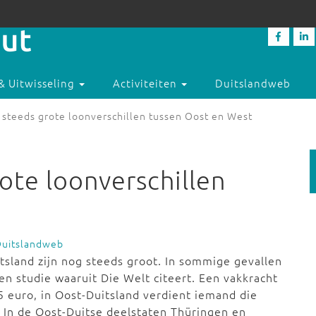
& Uitwisseling
Activiteiten
Duitslandweb
 steeds grote loonverschillen tussen Oost en West
ote loonverschillen
Duitslandweb
tsland zijn nog steeds groot. In sommige gevallen
een studie waaruit Die Welt citeert. Een vakkracht
5 euro
, in
Oost-Duitsland
verdient iemand die
. In de Oost-Duitse deelstaten Thüringen en