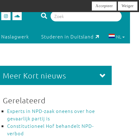
Accepteer
Weiger
Naslagwerk
Studeren in Duitsland
NL
Meer Kort nieuws
Gerelateerd
Experts in NPD-zaak oneens over hoe
gevaarlijk partij is
Constitutioneel Hof behandelt NPD-
verbod