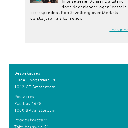
In onze serie '30 jaar Duitsland
door Nederlandse ogen' vertelt
correspondent Rob Savelberg over Merkels
eerste jaren als kanselier.
Lees me
Bezoekadres
Oude Hoogstraat 24
1012 CE Amsterdam
Postadres
Postbus 1628
1000 BP Amsterdam
voor pakketten:
Tafelbergweg 51