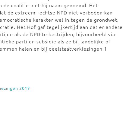
an de coalitie niet bij naam genoemd.
Het
dat de
extreem-rechtse NPD niet verboden kan
democratische karakter wel in tegen de grondwet,
atie. Het Hof gaf tegelijkertijd aan dat er andere
ijen als de NPD te bestrijden, bijvoorbeeld via
ieke partijen subsidie als ze bij landelijke of
temmen halen en bij deelstaatverkiezingen 1
iezingen 2017