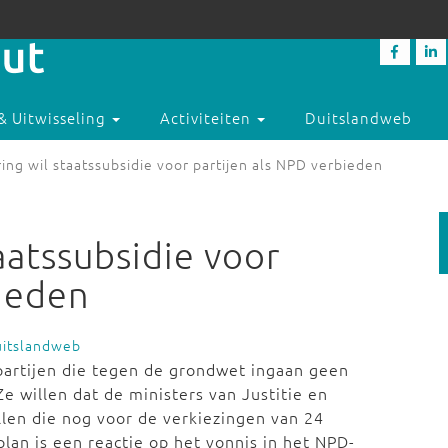
& Uitwisseling
Activiteiten
Duitslandweb
ng wil staatssubsidie voor partijen als NPD verbieden
aatssubsidie voor
bieden
uitslandweb
partijen die tegen de grondwet ingaan geen
e willen dat de ministers van Justitie en
len die nog voor de verkiezingen van 24
plan is een reactie op het vonnis in het NPD-