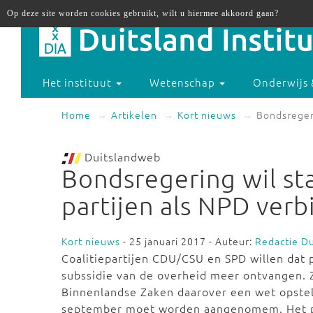
Op deze site worden cookies gebruikt, wilt u hiermee akkoord gaan?
Het instituut
Wetenschap
Onderwijs 
Home
Artikelen
Kort nieuws
Bondsregeri
Duitslandweb
Bondsregering wil st
partijen als NPD ver
Kort nieuws
- 25 januari 2017 - Auteur:
Redactie D
Coalitiepartijen CDU/CSU en SPD willen dat 
subssidie van de overheid meer ontvangen. Z
Binnenlandse Zaken daarover een wet opstel
september moet worden aangenomem.
Het 