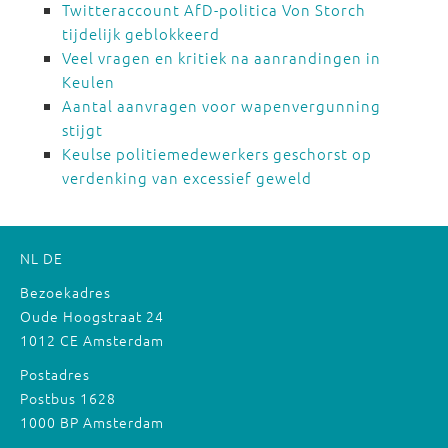
Twitteraccount AfD-politica Von Storch
tijdelijk geblokkeerd
Veel vragen en kritiek na aanrandingen in
Keulen
Aantal aanvragen voor wapenvergunning
stijgt
Keulse politiemedewerkers geschorst op
verdenking van excessief geweld
NL
DE
Bezoekadres
Oude Hoogstraat 24
1012 CE Amsterdam
Postadres
Postbus 1628
1000 BP Amsterdam