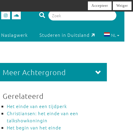
Accepteer
Weiger
Naslagwerk
Studeren in Duitsland
NL
Meer Achtergrond
Gerelateerd
Het einde van een tijdperk
Christiansen: het einde van een
talkshowkoningin
Het begin van het einde