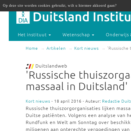
Op deze site worden cookies gebruikt, wilt u hiermee akkoord gaan?
Het instituut
Wetenschap
Onderwijs 
Home
Artikelen
Kort nieuws
'Russische 
Duitslandweb
'Russische thuiszorg
massaal in Duitsland'
Kort nieuws
- 18 april 2016 - Auteur:
Redactie Dui
Russische thuiszorgorganisaties lijken mass
Duitse patiënten. Volgens een analyse van 
Rundfunk en Welt am Sonntag over beschikke
miljoenen aan onterechte vergoedingen van 