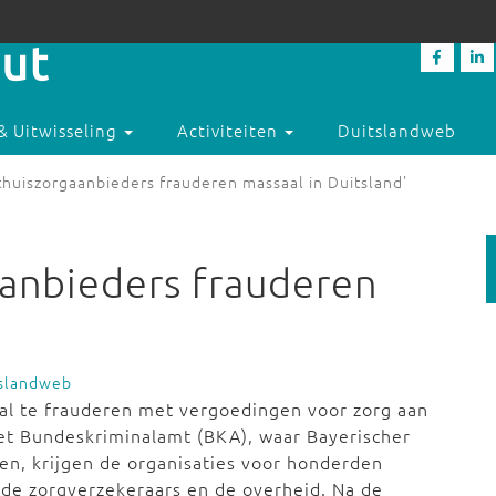
& Uitwisseling
Activiteiten
Duitslandweb
thuiszorgaanbieders frauderen massaal in Duitsland'
aanbieders frauderen
tslandweb
aal te frauderen met vergoedingen voor zorg aan
het Bundeskriminalamt (BKA), waar Bayerischer
n, krijgen de organisaties voor honderden
de zorgverzekeraars en de overheid. Na de