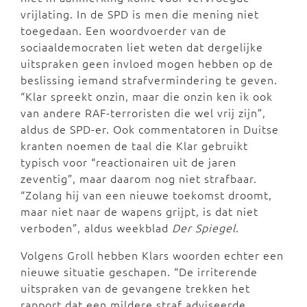
vrijlating. In de SPD is men die mening niet
toegedaan. Een woordvoerder van de
sociaaldemocraten liet weten dat dergelijke
uitspraken geen invloed mogen hebben op de
beslissing iemand strafvermindering te geven.
“Klar spreekt onzin, maar die onzin ken ik ook
van andere RAF-terroristen die wel vrij zijn”,
aldus de SPD-er. Ook commentatoren in Duitse
kranten noemen de taal die Klar gebruikt
typisch voor “reactionairen uit de jaren
zeventig”, maar daarom nog niet strafbaar.
“Zolang hij van een nieuwe toekomst droomt,
maar niet naar de wapens grijpt, is dat niet
verboden”, aldus weekblad
Der Spiegel
.
Volgens Groll hebben Klars woorden echter een
nieuwe situatie geschapen. “De irriterende
uitspraken van de gevangene trekken het
rapport dat een mildere straf adviseerde