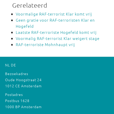
Gerelateerd
Voormalige RAF-terrorist Klar komt vrij
Geen gratie voor RAF-terroristen Klar en
Hogefeld
Laatste RAF-terroriste Hogefeld komt vrij
Voormalig RAF-terrorist Klar weigert stage
RAF-terroriste Mohnhaupt vrij
NL
DE
Bezoekadres
Oude Hoogstraat 24
1012 CE Amsterdam
Postadres
Postbus 1628
1000 BP Amsterdam