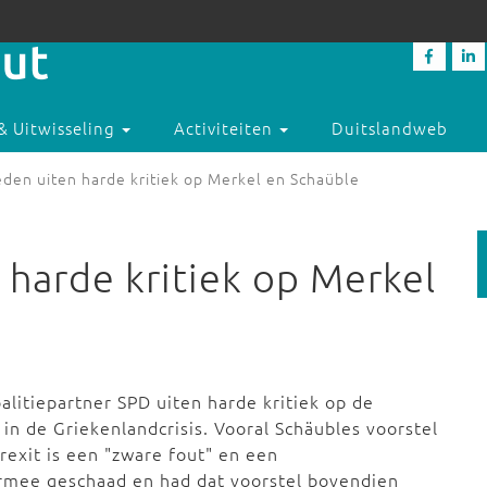
& Uitwisseling
Activiteiten
Duitslandweb
den uiten harde kritiek op Merkel en Schaüble
harde kritiek op Merkel
alitiepartner SPD uiten harde kritiek op de
in de Griekenlandcrisis. Vooral Schäubles voorstel
rexit is een "zware fout" en een
armee geschaad en had dat voorstel bovendien