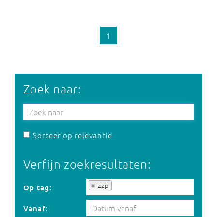
1
Zoek naar:
Sorteer op relevantie
Verfijn zoekresultaten:
Op tag:
zzp
Op tag:
Vanaf: