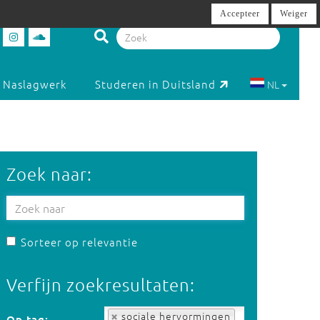
Accepteer
Weiger
Naslagwerk
Studeren in Duitsland
NL
Zoek naar:
Sorteer op relevantie
Verfijn zoekresultaten:
Op tag:
sociale hervormingen
Op tag: