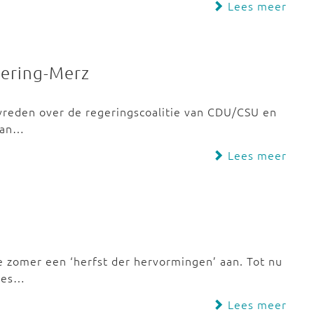
Lees meer
gering-Merz
evreden over de regeringscoalitie van CDU/CSU en
 van…
Lees meer
e zomer een ‘herfst der hervormingen’ aan. Tot nu
djes…
Lees meer