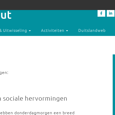
& Uitwisseling
Activiteiten
Duitslandweb
ngen:
 en sociale hervormingen
D hebben donderdagmorgen een breed