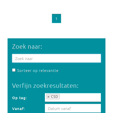
1
Zoek naar:
Sorteer op relevantie
Verfijn zoekresultaten:
Op tag:
CSD
Op tag:
Vanaf: