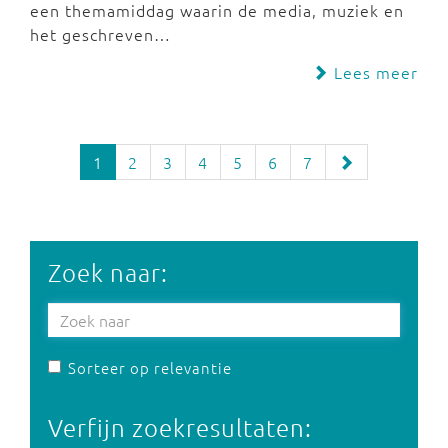
een themamiddag waarin de media, muziek en
het geschreven…
Lees meer
1
2
3
4
5
6
7
Zoek naar:
Sorteer op relevantie
Verfijn zoekresultaten: