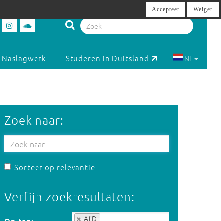
Accepteer
Weiger
Naslagwerk
Studeren in Duitsland
NL
Zoek naar:
Sorteer op relevantie
Verfijn zoekresultaten:
Op tag:
AfD
Op tag: