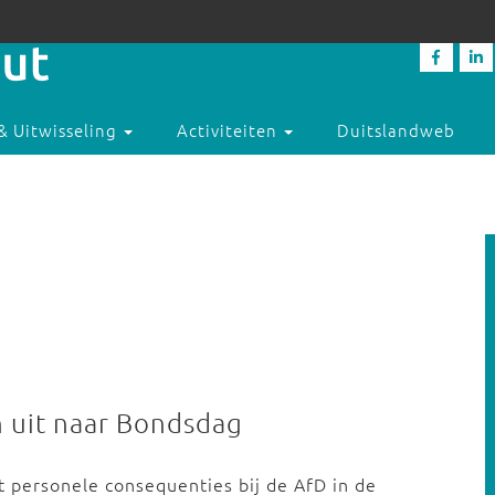
& Uitwisseling
Activiteiten
Duitslandweb
h uit naar Bondsdag
ot personele consequenties bij de AfD in de