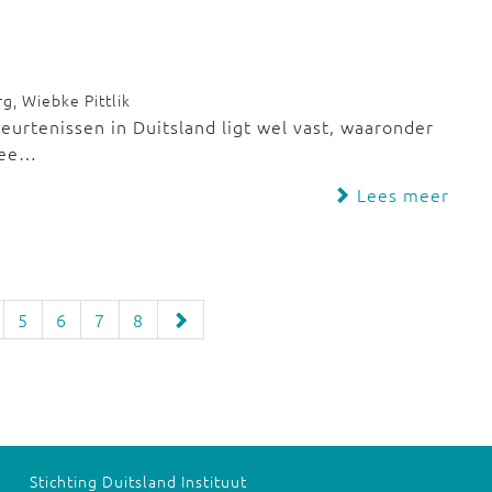
g, Wiebke Pittlik
eurtenissen in Duitsland ligt wel vast, waaronder
twee…
Lees meer
5
6
7
8
Stichting Duitsland Instituut