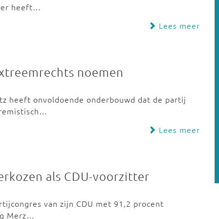
uter heeft…
Lees meer
 extreemrechts noemen
utz heeft onvoldoende onderbouwd dat de partij
tremistisch…
Lees meer
erkozen als CDU-voorzitter
artijcongres van zijn CDU met 91,2 procent
ing Merz…