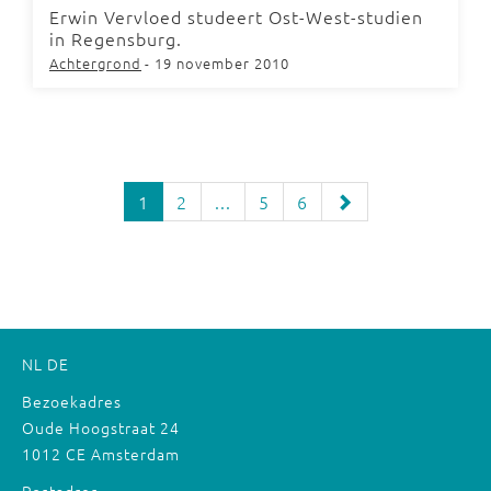
Erwin Vervloed studeert Ost-West-studien
in Regensburg.
Achtergrond
- 19 november 2010
1
2
...
5
6
NL
DE
Bezoekadres
Oude Hoogstraat 24
1012 CE Amsterdam
Postadres