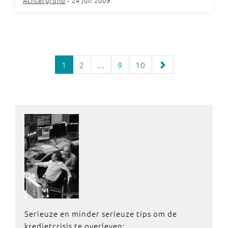
Achtergrond
- 24 juli 2009
1
2
...
9
10
Serieuze en minder serieuze tips om de
kredietcrisis te overleven: