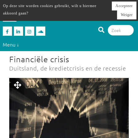
Op deze site worden cookies gebruikt, wilt u hiermee
Accepteer
akkoord gaan?
Weiger
Menu ↓
Financiële crisis
Duitsland, de kredietcrisis en de recessie