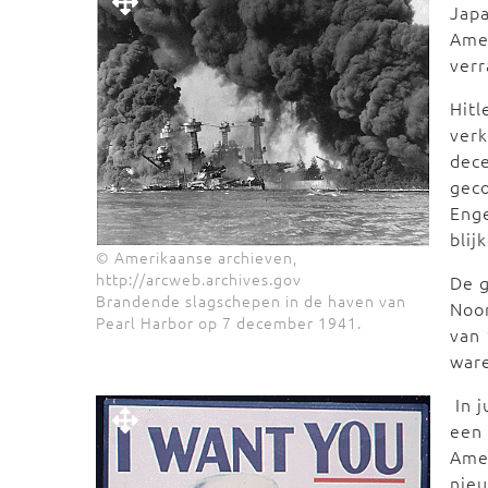
Japa
Amer
verr
Hitl
verk
dec
gec
Enge
blij
© Amerikaanse archieven,
http://arcweb.archives.gov
De g
Brandende slagschepen in de haven van
Noor
Pearl Harbor op 7 december 1941.
van 
ware
In 
een 
Amer
nieu