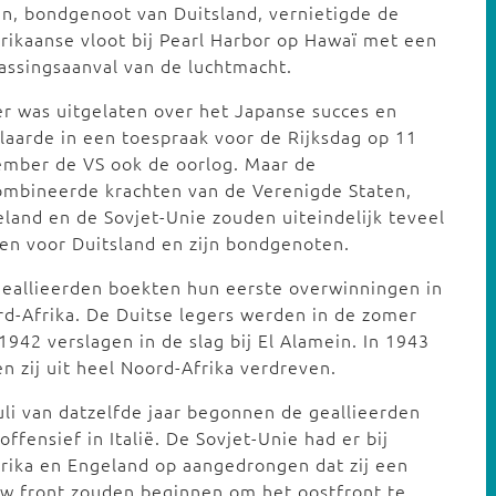
n, bondgenoot van Duitsland, vernietigde de
ikaanse vloot bij Pearl Harbor op Hawaï met een
assingsaanval van de luchtmacht.
er was uitgelaten over het Japanse succes en
laarde in een toespraak voor de Rijksdag op 11
ember de VS ook de oorlog. Maar de
ombineerde krachten van de Verenigde Staten,
land en de Sovjet-Unie zouden uiteindelijk teveel
ken voor Duitsland en zijn bondgenoten.
eallieerden boekten hun eerste overwinningen in
d-Afrika. De Duitse legers werden in de zomer
1942 verslagen in de slag bij El Alamein. In 1943
n zij uit heel Noord-Afrika verdreven.
juli van datzelfde jaar begonnen de geallieerden
offensief in Italië. De Sovjet-Unie had er bij
ika en Engeland op aangedrongen dat zij een
w front zouden beginnen om het oostfront te