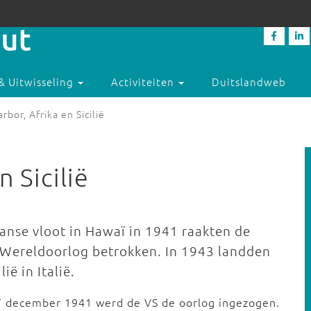
& Uitwisseling
Activiteiten
Duitslandweb
rbor, Afrika en Sicilië
n Sicilië
anse vloot in Hawaï in 1941 raakten de
e Wereldoorlog betrokken. In 1943 landden
ë in Italië.
7 december 1941 werd de VS de oorlog ingezogen.