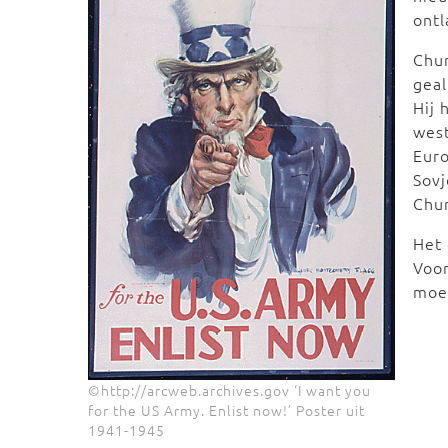
ontl
Chur
geal
Hij 
west
Euro
Sovj
Chur
Het 
Voor
moe
©http://arcweb.archives.gov ‘I want you
for the US Army. Enlist now!’ Poster uit
1941-1945