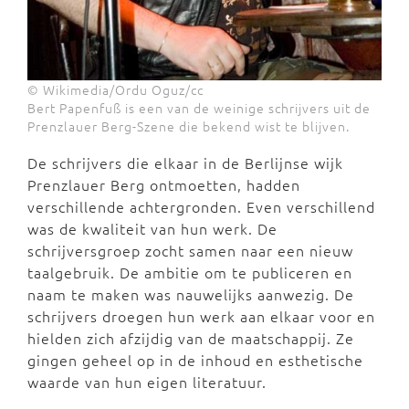
© Wikimedia/Ordu Oguz/cc
Bert Papenfuß is een van de weinige schrijvers uit de
Prenzlauer Berg-Szene die bekend wist te blijven.
De schrijvers die elkaar in de Berlijnse wijk
Prenzlauer Berg ontmoetten, hadden
verschillende achtergronden. Even verschillend
was de kwaliteit van hun werk. De
schrijversgroep zocht samen naar een nieuw
taalgebruik. De ambitie om te publiceren en
naam te maken was nauwelijks aanwezig. De
schrijvers droegen hun werk aan elkaar voor en
hielden zich afzijdig van de maatschappij. Ze
gingen geheel op in de inhoud en esthetische
waarde van hun eigen literatuur.