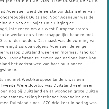
elijke zone en de DDR in de oostelijke zone.
rad Adenauer werd de eerste bondskanselier van
ondsrepubliek Duitsland. Voor Adenauer was de
ging die van de Sovjet-Unie uitging de
ngrijkste reden om als West-Europese staten
en te werken en vriendschappelijke banden met
VS te onderhouden. Daarnaast was de vorming van
 verenigd Europa volgens Adenauer de enige
er waarop Duitsland weer een ‘normaal’ land kon
en. Door afstand te nemen van nationalisme kon
sland het vertrouwen van haar buurlanden
ugwinnen.
tsland met West-Europese landen, was een
e Tweede Wereldoorlog was Duitsland veel meer
toen nog bij Duitsland en er woonden grote Duitse
pese samenwerking betekende bovendien een
rmee Duitsland sinds 1870 drie keer in oorlog was