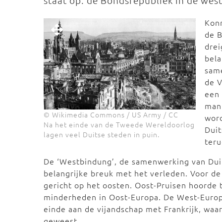
staat op: de Bondsrepubliek in de west
Kon
de B
drei
bela
sam
de 
een
mani
© Wikimedia Commons / US Army / CC
word
Na het einde van de Tweede Wereldoorlog
Duit
lagen veel Duitse steden in puin.
ter
De ‘Westbindung’, de samenwerking van Dui
belangrijke breuk met het verleden. Voor d
gericht op het oosten. Oost-Pruisen hoorde 
minderheden in Oost-Europa. De West-Euro
einde aan de vijandschap met Frankrijk, waa
geweest.