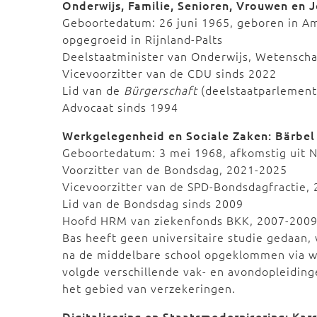
Onderwijs, Familie, Senioren, Vrouwen en J
Geboortedatum: 26 juni 1965, geboren in Am
opgegroeid in Rijnland-Palts
Deelstaatminister van Onderwijs, Wetenscha
Vicevoorzitter van de CDU sinds 2022
Lid van de
Bürgerschaft
(deelstaatparlement
Advocaat sinds 1994
Werkgelegenheid en Sociale Zaken: Bärbel
Geboortedatum: 3 mei 1968, afkomstig uit N
Voorzitter van de Bondsdag, 2021-2025
Vicevoorzitter van de SPD-Bondsdagfractie,
Lid van de Bondsdag sinds 2009
Hoofd HRM van ziekenfonds BKK, 2007-200
Bas heeft geen universitaire studie gedaan, w
na de middelbare school opgeklommen via w
volgde verschillende vak- en avondopleidin
het gebied van verzekeringen.
Digitalisering en Staatsmodernisering: Kar