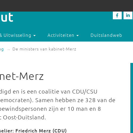
& Uitwisseling
Activiteiten
Duitslandweb
ng
De ministers van kabinet-Merz
inet-Merz
digd en is een coalitie van CDU/CSU
democraten). Samen hebben ze 328 van de
 bewindspersonen zijn er 10 man en 8
t Oost-Duitsland.
elier: Friedrich Merz (CDU)