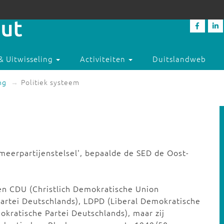
& Uitwisseling
Activiteiten
Duitslandweb
ng
Politiek systeem
eerpartijenstelsel', bepaalde de SED de Oost-
en CDU (Christlich Demokratische Union
rtei Deutschlands), LDPD (Liberal Demokratische
kratische Partei Deutschlands), maar zij