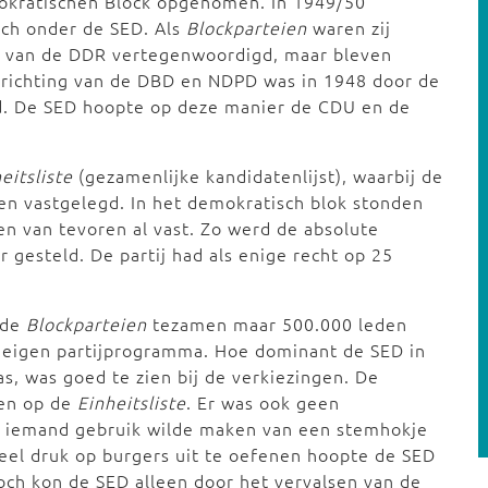
kratischen Block opgenomen. In 1949/50
sch onder de SED. Als
Blockparteien
waren zij
r van de DDR vertegenwoordigd, maar bleven
oprichting van de DBD en NDPD was in 1948 door de
d. De SED hoopte op deze manier de CDU en de
eitsliste
(gezamenlijke kandidatenlijst), waarbij de
en vastgelegd. In het demokratisch blok stonden
n van tevoren al vast. Zo werd de absolute
 gesteld. De partij had als enige recht op 25
 de
Blockparteien
tezamen maar 500.000 leden
n eigen partijprogramma. Hoe dominant de SED in
s, was goed te zien bij de verkiezingen. De
men op de
Einheitsliste
. Er was ook geen
 iemand gebruik wilde maken van een stemhokje
 veel druk op burgers uit te oefenen hoopte de SED
och kon de SED alleen door het vervalsen van de