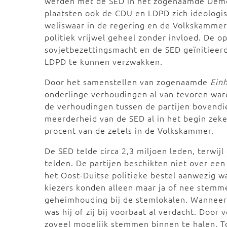
werden met de SED in het zogenaamde Demo
plaatsten ook de CDU en LDPD zich ideologi
weliswaar in de regering en de Volkskamme
politiek vrijwel geheel zonder invloed. De 
sovjetbezettingsmacht en de SED geïnitieer
LDPD te kunnen verzwakken.
Door het samenstellen van zogenaamde
Einh
onderlinge verhoudingen al van tevoren war
de verhoudingen tussen de partijen bovendie
meerderheid van de SED al in het begin zeker
procent van de zetels in de Volkskammer.
De SED telde circa 2,3 miljoen leden, terwijl
telden. De partijen beschikten niet over ee
het Oost-Duitse politieke bestel aanwezig wa
kiezers konden alleen maar ja of nee stem
geheimhouding bij de stemlokalen. Wanneer
was hij of zij bij voorbaat al verdacht. Door
zoveel mogelijk stemmen binnen te halen. T