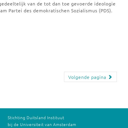
 gedeeltelijk van de tot dan toe gevoerde ideologie
 naam Partei des demokratischen Sozialismus (PDS).
Volgende pagina
Stichting Duitsland Instituut
bij de Universiteit van Amsterdam